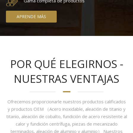
Gama completa de productos
APRENDE MÁS
POR QUÉ ELEGIRNOS -
NUESTRAS VENTAJAS
Ofrecemos proporcionarle nuestros productos calificados
y productos OEM （Acero inoxidable, aleación de titanio y
titanio, aleación de cobalto, fundición de acero resistente al
calor y fundición centrífuga, piezas de mecanizado
terminados, aleación de aluminio y aluminio） Nuestros