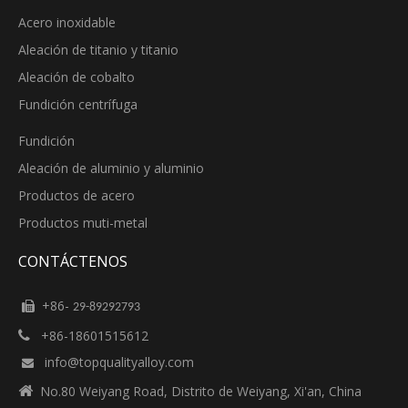
Acero inoxidable
Aleación de titanio y titanio
Aleación de cobalto
Fundición centrífuga
Fundición
Aleación de aluminio y aluminio
Productos de acero
Productos muti-metal
CONTÁCTENOS
+86-

29-89292793
+86-18601515612

info@topqualityalloy.com


No.80 Weiyang Road, Distrito de Weiyang, Xi'an, China