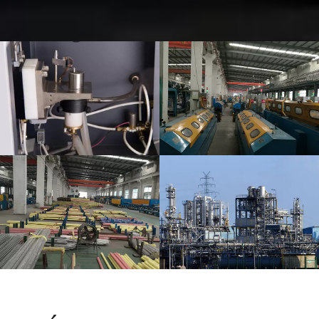
Prueba de
TALLER DE
inspección PMI
PRODUCCIÓN
Diagrama de
Fotos de embalaje
aplicación