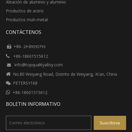
Aleación de aluminio y aluminio
Productos de acero
Productos muti-metal
CONTÁCTENOS
+86-

29-89292793
+86-18601515612

info@topqualityalloy.com


No.80 Weiyang Road, Distrito de Weiyang, Xi'an, China
PETERSY168


+86-18601515612
BOLETIN INFORMATIVO
Suscribirse