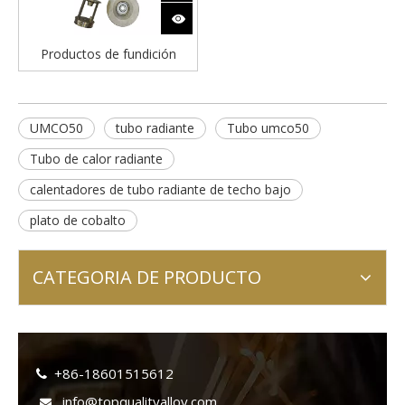
Productos de fundición
UMCO50
tubo radiante
Tubo umco50
Tubo de calor radiante
calentadores de tubo radiante de techo bajo
plato de cobalto
CATEGORIA DE PRODUCTO
+86-18601515612

info@topqualityalloy.com
