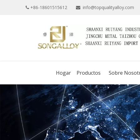
+86-18601515612
info@topqualityalloy.com


Hogar
Productos
Sobre Nosot