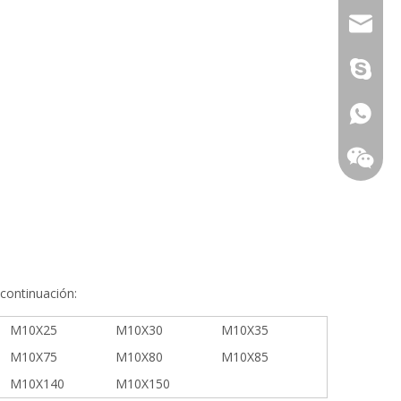
info@top
Young.S
+86-18
continuación:
M10X25
M10X30
M10X35
M10X75
M10X80
M10X85
M10X140
M10X150