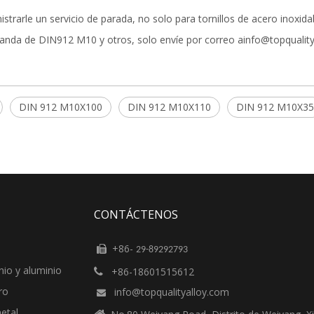
arle un servicio de parada, no solo para tornillos de acero inoxidab
anda de DIN912 M10 y otros, solo envíe por correo a
info@topqualit
DIN 912 M10X100
DIN 912 M10X110
DIN 912 M10X35
CONTÁCTENOS
+86-

29-89292793
nio y aluminio
+86-18601515612

ro
info@topqualityalloy.com

etal
