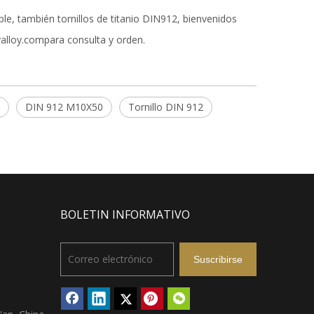
+86-18
le, también tornillos de titanio DIN912, bienvenidos
yalloy.com
para consulta y orden.
DIN 912 M10X50
Tornillo DIN 912
BOLETIN INFORMATIVO
Suscribirse