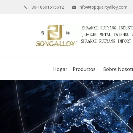
+86-18601515612
info@topqualityalloy.com


Hogar
Productos
Sobre Nosot