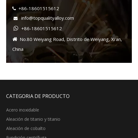
+86-18601515612

info@topqualityalloy.com

+86-18601515612

No.80 Weiyang Road, Distrito de Weiyang, Xi'an,

China
CATEGORIA DE PRODUCTO
Acero inoxidable
Aleación de titanio y titanio
Aleación de cobalto
Fundición centrífuga