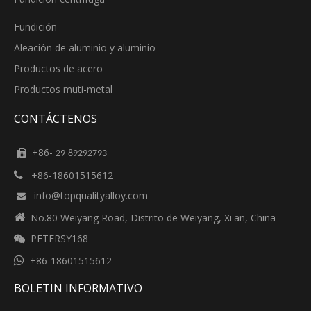
Fundición
Aleación de aluminio y aluminio
Productos de acero
Productos muti-metal
CONTÁCTENOS
+86-

29-89292793
+86-18601515612

info@topqualityalloy.com


No.80 Weiyang Road, Distrito de Weiyang, Xi'an, China
PETERSY168


+86-18601515612
BOLETIN INFORMATIVO