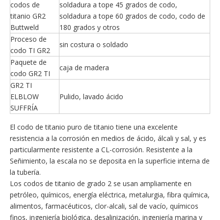
codos de
soldadura a tope 45 grados de codo,
titanio GR2
soldadura a tope 60 grados de codo, codo de
Buttweld
180 grados y otros
Proceso de
sin costura o soldado
codo TI GR2
Paquete de
caja de madera
codo GR2 TI
GR2 TI
ELBLOW
Pulido, lavado ácido
SUFFRÍA
El codo de titanio puro de titanio tiene una excelente
resistencia a la corrosión en medios de ácido, álcali y sal, y es
particularmente resistente a CL-corrosión. Resistente a la
Señimiento, la escala no se deposita en la superficie interna de
la tubería.
Los codos de titanio de grado 2 se usan ampliamente en
petróleo, químicos, energía eléctrica, metalurgia, fibra química,
alimentos, farmacéuticos, clor-alcali, sal de vacío, químicos
finos, ingeniería biológica, desalinización, ingeniería marina y