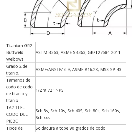
Titanium GR2
Buttweld
ASTM B363, ASME SB363, GB/T27684-2011
Welbows
Grado 2 de
ASME/ANSI B16.9, ASME B16.28, MSS-SP-43
titanio.
Tamaños de
codo de codo
1/2 'a 72 ' NPS
de titanio y
titanio
TA2 TI EL
Sch 5s, Sch 10s, Sch 40S, Sch 80s, Sch 160s,
CODO DEL
Sch xxs
PIEBO
Tipos de
Soldadura a tope 90 grados de codo,