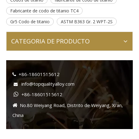
Fabricante de codo de titanio TC4
Gr5 Codo de titanio
ASTM B363 Gr. 2 WPT-2S
CATEGORIA DE PRODUCTO
+86-18601515612

info@topqualityalloy.com

+86-18601515612

No.80 Weiyang Road, Distrito de Weiyang, Xi'an,

China