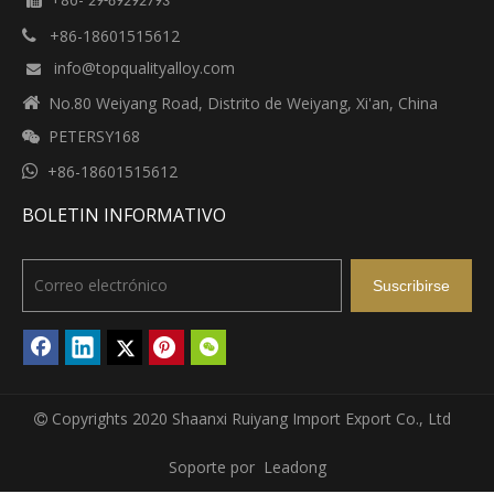

29-89292793
+86-18601515612

info@topqualityalloy.com


No.80 Weiyang Road, Distrito de Weiyang, Xi'an, China
PETERSY168


+86-18601515612
BOLETIN INFORMATIVO
Suscribirse
Copyrights 2020 Shaanxi Ruiyang Import Export Co., Ltd

Soporte por
Leadong