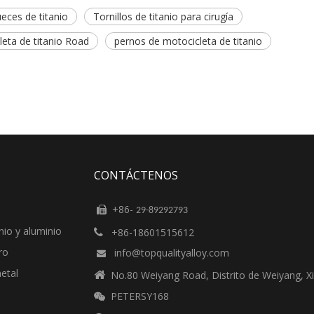
eces de titanio
Tornillos de titanio para cirugía
cleta de titanio Road
pernos de motocicleta de titanio
CONTÁCTENOS
+86-

29-89292793
nio y aluminio
+86-18601515612

ro
info@topqualityalloy.com

etal

No.80 Weiyang Road, Distrito de Weiyang, Xi
PETERSY168
