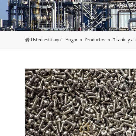
Usted está aquí:
Hogar
»
Productos
»
Titanio y al