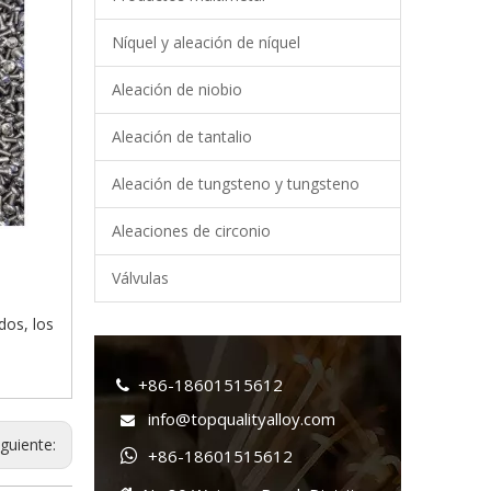
Níquel y aleación de níquel
Aleación de niobio
Aleación de tantalio
Aleación de tungsteno y tungsteno
Aleaciones de circonio
Válvulas
dos, los
+86-18601515612

info@topqualityalloy.com

iguiente:
+86-18601515612
