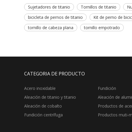
Sujetadores de titanio
Tornillos de titanio
Nu
bicicleta de pernos de titanio
Kit de perno de bici
tornillo de cabeza plana
tornillo empotrado
CATEGORIA DE PRODUCTO
Acero inoxidable
Fundición
Aleación de titanio y titanio
Aleación de alumi
Aleación de cobalto
Productos de ace
Fundición centrífuga
Productos muti-m