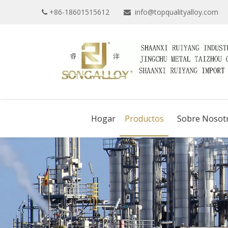
+86-18601515612
info@topqualityalloy.com


Hogar
Productos
Sobre Nosot