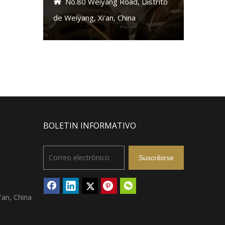
No.80 Weiyang Road, Distrito

de Weiyang, Xi'an, China
BOLETIN INFORMATIVO
Suscribirse
'an, China