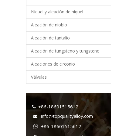
Níquel y aleación de níquel
Aleación de niobio
Aleación de tantalio
Aleación de tungsteno y tungsteno
Aleaciones de circonio
Válvulas
+86-18601515612

info@topqualityalloy.com

+86-18601515612
