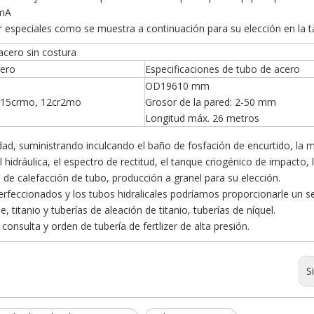
0mA
er especiales como se muestra a continuación para su elección en la t
cero sin costura
cero
Especificaciones de tubo de acero
OD19610 mm
 15crmo, 12cr2mo
Grosor de la pared: 2-50 mm
Longitud máx. 26 metros
dad, suministrando inculcando el baño de fosfación de encurtido, la 
idráulica, el espectro de rectitud, el tanque criogénico de impacto, 
de calefacción de tubo, producción a granel para su elección.
perfeccionados y los tubos hidralicales podríamos proporcionarle un se
, titanio y tuberías de aleación de titanio, tuberías de níquel.
 consulta y orden de tubería de fertlizer de alta presión.
S