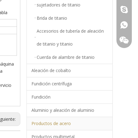
sujetadores de titanio
Young.S
abla
Brida de titanio
+86-18
Accesorios de tubería de aleación
de titanio y titanio
Cuerda de alambre de titanio
máquina
Aleación de cobalto
la
Fundición centrífuga
rvicio
Fundición
Aluminio y aleación de aluminio
iguiente:
Productos de acero
+86-18
Productos multimetal