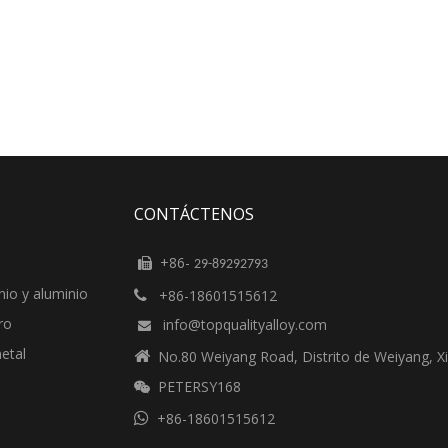
CONTÁCTENOS
+86-

29-89292793
nio y aluminio
+86-18601515612

ro
info@topqualityalloy.com

etal

No.80 Weiyang Road, Distrito de Weiyang, Xi
PETERSY168


+86-18601515612