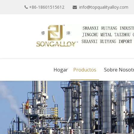
+86-18601515612
info@topqualityalloy.com


Hogar
Productos
Sobre Nosot