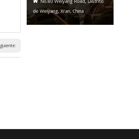
No.80 Weiyang Road, Distrito

de Weiyang, Xi'an, China
iguiente: