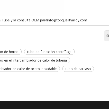
e Tube y la consulta OEM para
info@topqualityalloy.com
S
bo de horno
tubo de fundición centrífuga
o en el intercambiador de calor de tubería
biador de calor de acero inoxidable
tubo de carcasa