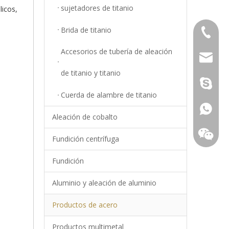
sujetadores de titanio
licos,
Brida de titanio
+86-18
Accesorios de tubería de aleación
info@top
de titanio y titanio
Young.S
Cuerda de alambre de titanio
+86-18
Aleación de cobalto
Fundición centrífuga
Fundición
Aluminio y aleación de aluminio
Productos de acero
Productos multimetal