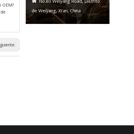
No.80 Weiyang Road, Distrito

ico OEM?
de Weiyang, Xi'an, China
 de
iguiente: