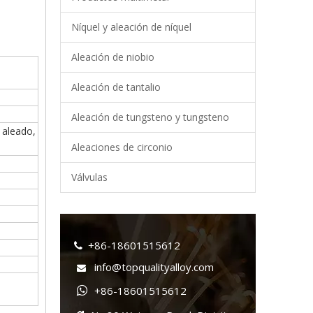
Níquel y aleación de níquel
Aleación de niobio
+86-18
Aleación de tantalio
Aleación de tungsteno y tungsteno
aleado,
Aleaciones de circonio
Válvulas
+86-18601515612

info@topqualityalloy.com

+86-18601515612
