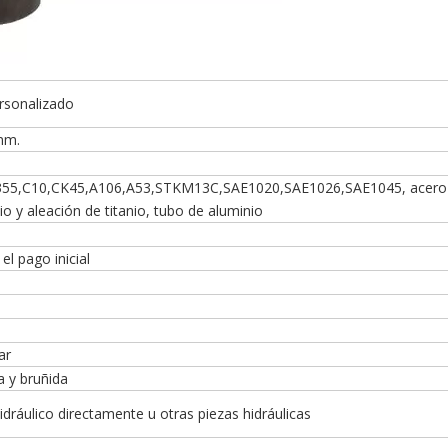
rsonalizado
mm.
55,C10,CK45,A106,A53,STKM13C,SAE1020,SAE1026,SAE1045, acero 
nio y aleación de titanio, tubo de aluminio
el pago inicial
ar
a y bruñida
o hidráulico directamente u otras piezas hidráulicas