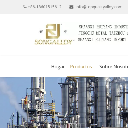
+86-18601515612
info@topqualityalloy.com


Hogar
Productos
Sobre Nosot