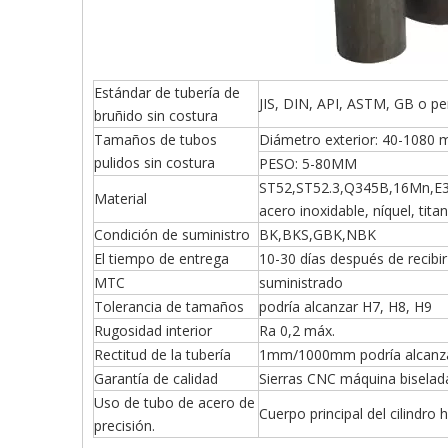
Estándar de tubería de
JIS, DIN, API, ASTM, GB o pe
bruñido sin costura
Tamaños de tubos
Diámetro exterior: 40-1080 
pulidos sin costura
PESO: 5-80MM
ST52,ST52.3,Q345B,16Mn,E3
Material
acero inoxidable, níquel, tita
Condición de suministro
BK,BKS,GBK,NBK
El tiempo de entrega
10-30 días después de recibir 
MTC
suministrado
Tolerancia de tamaños
podría alcanzar H7, H8, H9
Rugosidad interior
Ra 0,2 máx.
Rectitud de la tubería
1mm/1000mm podría alcanz
Garantía de calidad
Sierras CNC máquina biselad
Uso de tubo de acero de
Cuerpo principal del cilindr
precisión.