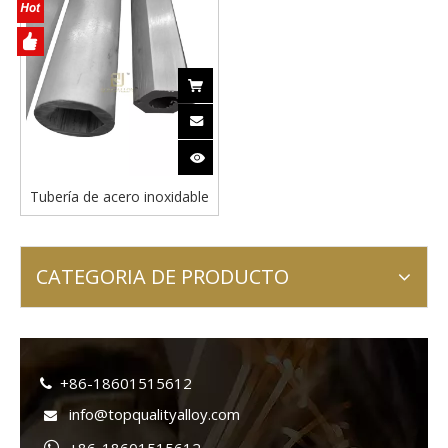
Tubería de acero inoxidable
hexadecimal
CATEGORIA DE PRODUCTO
+86-18601515612

info@topqualityalloy.com
