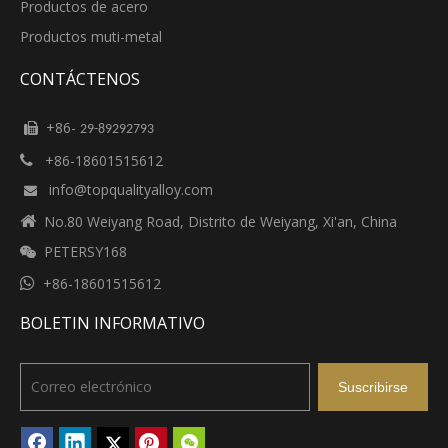
Productos de acero
Productos muti-metal
CONTÁCTENOS
+86-

29-89292793
+86-18601515612

info@topqualityalloy.com


No.80 Weiyang Road, Distrito de Weiyang, Xi'an, China
PETERSY168


+86-18601515612
BOLETIN INFORMATIVO
Suscribirse