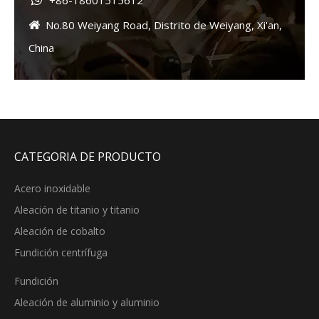
+86-18601515612

No.80 Weiyang Road, Distrito de Weiyang, Xi'an,

China
CATEGORIA DE PRODUCTO
Acero inoxidable
Aleación de titanio y titanio
Aleación de cobalto
Fundición centrífuga
Fundición
Aleación de aluminio y aluminio