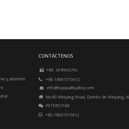
CONTÁCTENOS
+86-

29-89292793
nio y aluminio
+86-18601515612

ro
info@topqualityalloy.com

etal

No.80 Weiyang Road, Distrito de Weiyang, Xi
PETERSY168


+86-18601515612