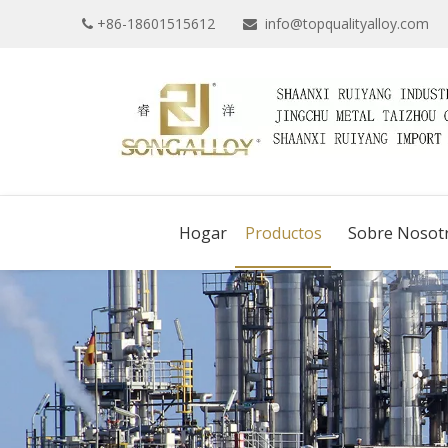
+86-18601515612
info@topqualityalloy.com


Hogar
Productos
Sobre Nosot