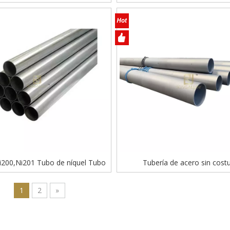
hexagonal
200,Ni201 Tubo de níquel Tubo
Tubería de acero sin cost
de níquel
1
2
»