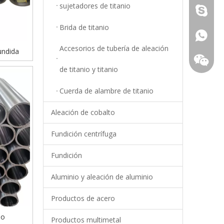
sujetadores de titanio
Young.S
Brida de titanio
+86-18
Accesorios de tubería de aleación
undida
de titanio y titanio
Cuerda de alambre de titanio
Aleación de cobalto
Fundición centrífuga
Fundición
Aluminio y aleación de aluminio
+86-18
Productos de acero
do
Productos multimetal