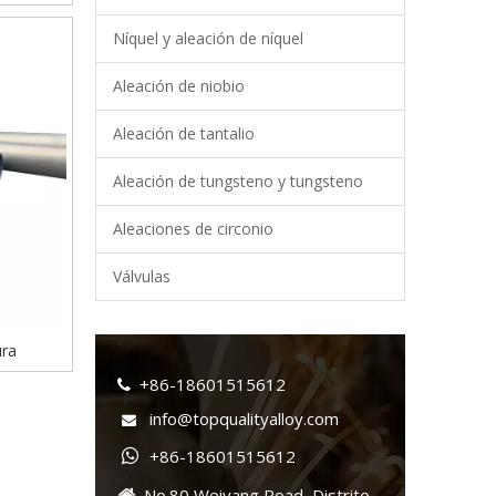
Níquel y aleación de níquel
Aleación de niobio
Aleación de tantalio
Aleación de tungsteno y tungsteno
Aleaciones de circonio
Válvulas
ura
+86-18601515612

info@topqualityalloy.com

+86-18601515612

No.80 Weiyang Road, Distrito
