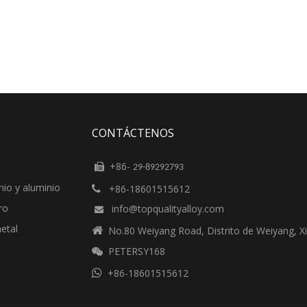
CONTÁCTENOS
+86-

29-89292793
nio y aluminio
+86-18601515612

ro
info@topqualityalloy.com

etal

No.80 Weiyang Road, Distrito de Weiyang, Xi
PETERSY168


+86-18601515612