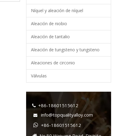
Níquel y aleación de níquel
Aleación de niobio
Aleación de tantalio
Aleación de tungsteno y tungsteno
Aleaciones de circonio
Válvulas
+86-18601515612

info@topqualityalloy.com

+86-18601515612

No.80 Weiyang Road, Distrito
