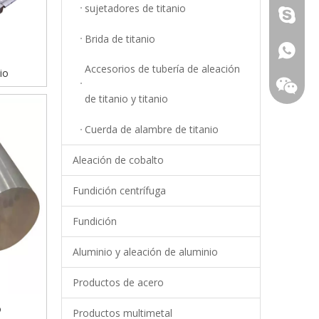
sujetadores de titanio
Young.S
Brida de titanio
+86-18
Accesorios de tubería de aleación
io
de titanio y titanio
Cuerda de alambre de titanio
Aleación de cobalto
Fundición centrífuga
Fundición
Aluminio y aleación de aluminio
+86-18
Productos de acero
o
Productos multimetal