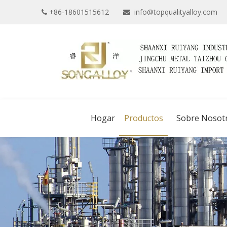
+86-18601515612
info@topqualityalloy.com


Hogar
Productos
Sobre Nosot